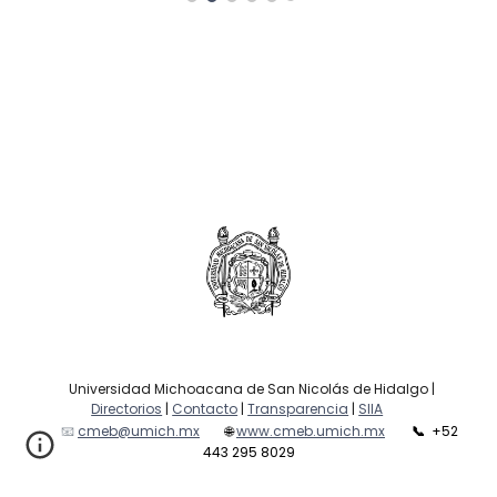
Universidad Michoacana de San Nicolás de Hidalgo |
Directorios
|
Contacto
|
Transparencia
|
SIIA
📧
cmeb@umich.mx
🌐
www.cmeb.umich.mx
📞
+52
443 295 8029